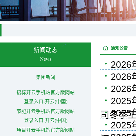
通知公告
新闻动态
News
202
202
集团新闻
202
招标开云手机站官方版网站
20
登录入口-开云(中国)
202
节能开云手机站官方版网站
司冬季
登录入口-开云(中国)
202
项目开云手机站官方版网站