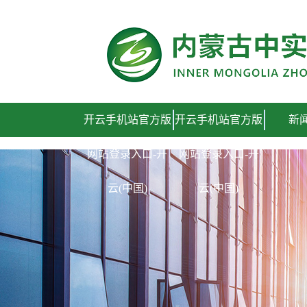
开云手机站官方版网站登录入口-开云(中国)
开云手机站官方版
开云手机站官方版
新
网站登录入口-开
网站登录入口-开
云(中国)
云(中国)