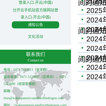
202
间的通
登录入口-开云(中国)
202
分开云手机站官方版网站登
录入口-开云(中国)
202
通知公告
202
间的通
文化活动
202
202
联系我们
202
间的通
Contact us
202
电话：0471-5223613（张宝桐）
202
投诉电话：0471-5223607（总师办）、0471-
5223600（经营管理部）
邮箱：
imzs@wakeupamericaandfacethedragon.com
网址：//wakeupamericaandfacethedragon.com/