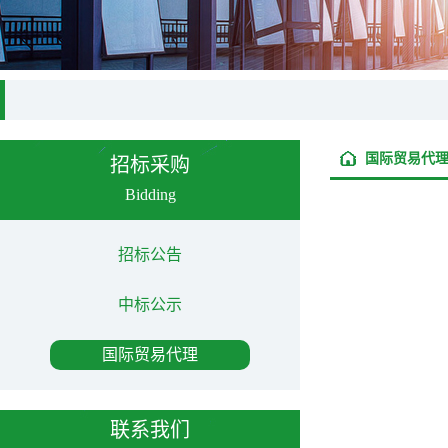
国际贸易代
招标采购
Bidding
招标公告
中标公示
国际贸易代理
联系我们