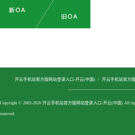
多斯东街12号银联大厦10层
开云手机站官方版网站登录入口-开云(中国)
/
开云手机站官方版
Copyright © 2002-2026 开云手机站官方版网站登录入口-开云(中国) All rig
reserved.