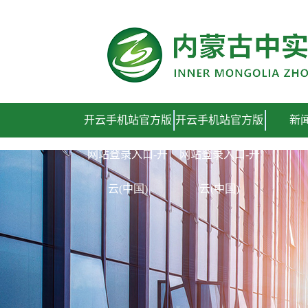
开云手机站官方版网站登录入口-开云(中国)
开云手机站官方版
开云手机站官方版
新
网站登录入口-开
网站登录入口-开
云(中国)
云(中国)