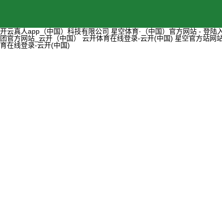
开云真人app（中国）科技有限公司
星空体育·（中国）官方网站 - 登陆
团官方网站_云开（中国）
云开体育在线登录-云开(中国)
星空官方站网站
育在线登录-云开(中国)