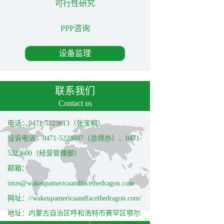
可行性研究
PPP咨询
设备监理
联系我们
Contact us
电话：0471-5223613（张宝桐）
投诉电话：0471-5223607（总师办）、0471-
5223600（经营管理部）
邮箱：
imzs@wakeupamericaandfacethedragon.com
网址：//wakeupamericaandfacethedragon.com/
地址：内蒙古自治区呼和浩特市赛罕区鄂尔