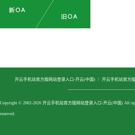
多斯东街12号银联大厦10层
开云手机站官方版网站登录入口-开云(中国)
/
开云手机站官方版
Copyright © 2002-2026 开云手机站官方版网站登录入口-开云(中国) All rig
reserved.