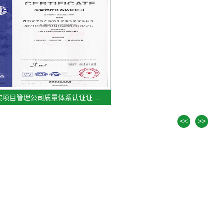
实项目管理公司质量体系认证证…
<<
>>