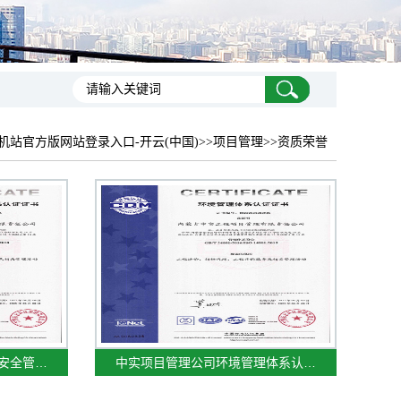
机站官方版网站登录入口-开云(中国)
>>项目管理>>资质荣誉
安全管…
中实项目管理公司环境管理体系认…