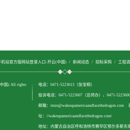
手机站官方版网站登录入口-开云(中国)
/
新闻动态
/
招标采购
/
工程
 All rights
电话：0471-5223613（张宝桐）
投诉电话：0471-5223607（总师办）、0471-522
邮箱：imzs@wakeupamericaandfacethedragon.com
址：//wakeupamericaandfacethedragon.com/
地址：内蒙古自治区呼和浩特市赛罕区鄂尔多斯东街1