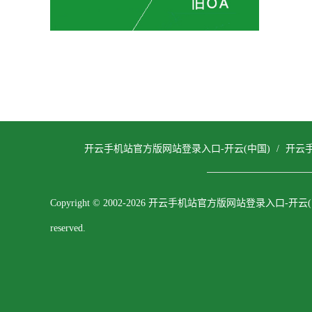
开云手机站官方版网站登录入口-开云(中国)
/
开云
Copyright © 2002-2026 开云手机站官方版网站登录入口-开云(中国)
reserved.