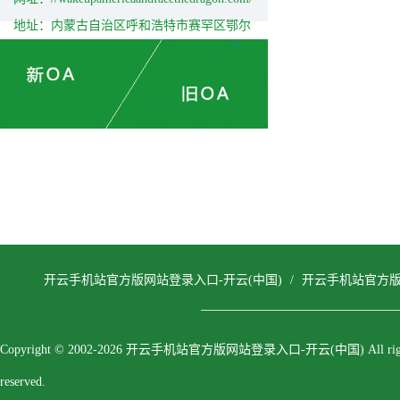
地址：内蒙古自治区呼和浩特市赛罕区鄂尔
多斯东街12号银联大厦10层
开云手机站官方版网站登录入口-开云(中国)
/
开云手机站官方版
Copyright © 2002-2026 开云手机站官方版网站登录入口-开云(中国) All rig
reserved.