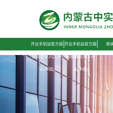
开云手机站官方版网站登录入口-开云(中国)
开云手机站官方版
开云手机站官方版
新
网站登录入口-开
网站登录入口-开
云(中国)
云(中国)