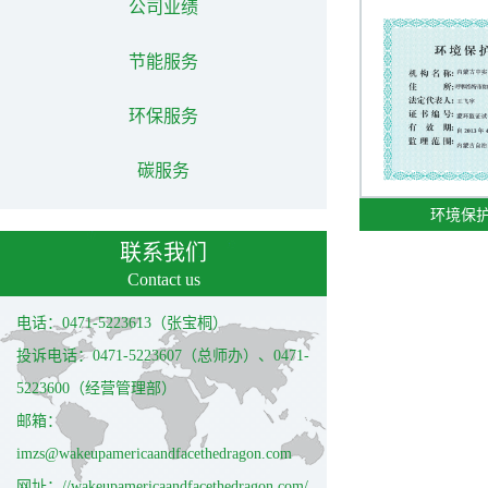
公司业绩
节能服务
环保服务
碳服务
环境保
联系我们
Contact us
电话：0471-5223613（张宝桐）
投诉电话：0471-5223607（总师办）、0471-
5223600（经营管理部）
邮箱：
imzs@wakeupamericaandfacethedragon.com
网址：//wakeupamericaandfacethedragon.com/