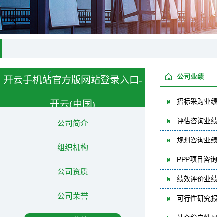
公司业绩
开云手机站官方版网站登录入口-
招标采购业绩
开云(中国)
About us
评估咨询业绩
公司简介
规划咨询业绩
组织机构
PPP项目咨询
公司资质
绩效评价业绩
公司荣誉
可行性研究报