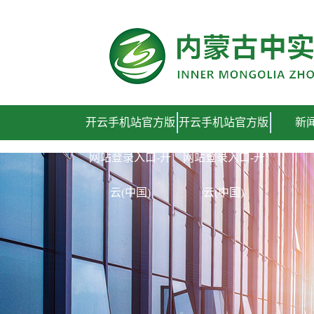
开云手机站官方版网站登录入口-开云(中国)
开云手机站官方版
开云手机站官方版
新
网站登录入口-开
网站登录入口-开
云(中国)
云(中国)