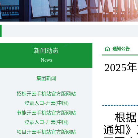
通知公告
新闻动态
News
202
集团新闻
招标开云手机站官方版网站
登录入口-开云(中国)
节能开云手机站官方版网站
根据
登录入口-开云(中国)
通知》
项目开云手机站官方版网站