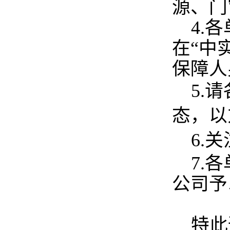
源、门
4.
在“中
保障人
5.
态，以
6.
7.
公司予
特此