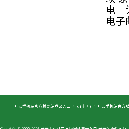
电 话
电子邮
开云手机站官方版网站登录入口-开云(中国)
/
开云手机站官方版
Copyright © 2002-2026 开云手机站官方版网站登录入口-开云(中国) All rig