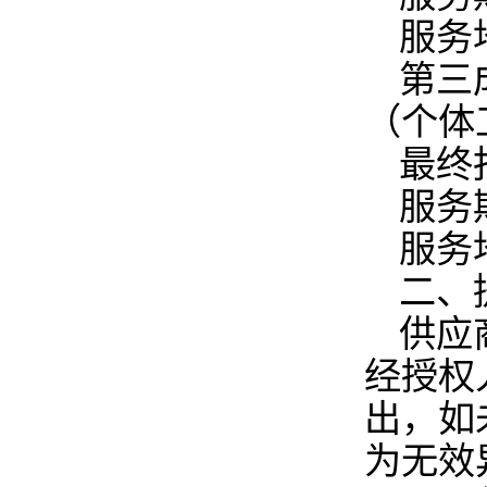
服务
第三
（个体
最终
服务
服务
二、
供应
经授权
出，如
为无效