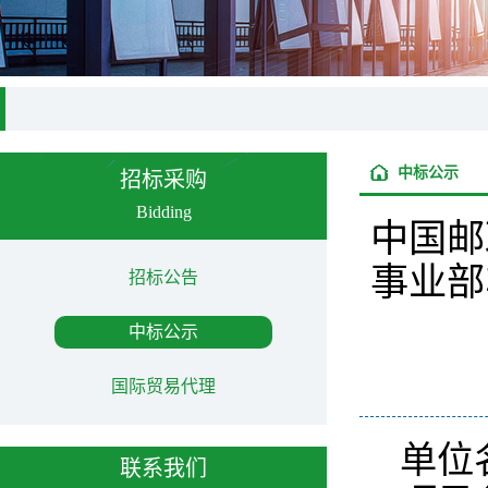
中标公示
招标采购
Bidding
中国邮
事业部
招标公告
中标公示
国际贸易代理
单位
联系我们