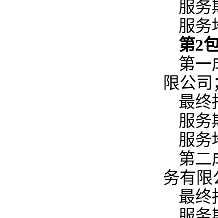
服务
服务
第2
第一
限公司
最终
服务
服务
第二
务有限
最终
服务