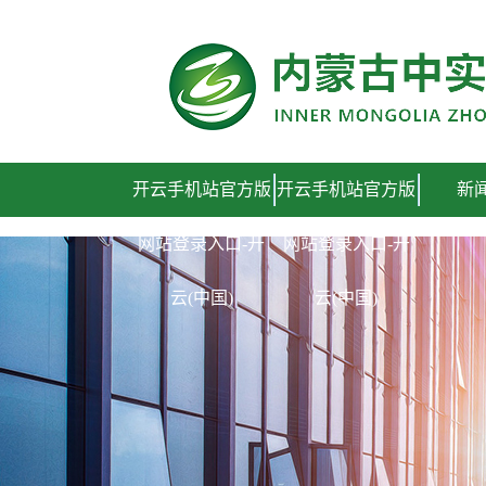
开云手机站官方版网站登录入口-开云(中国)
开云手机站官方版
开云手机站官方版
新
网站登录入口-开
网站登录入口-开
云(中国)
云(中国)