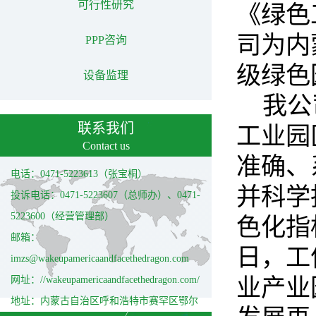
可行性研究
《绿色
司为内
PPP咨询
级绿色
设备监理
我公
联系我们
工业园
Contact us
准确、
电话：0471-5223613（张宝桐）
并科学
投诉电话：0471-5223607（总师办）、0471-
5223600（经营管理部）
色化指
邮箱：
日，工
imzs@wakeupamericaandfacethedragon.com
网址：//wakeupamericaandfacethedragon.com/
业产业
地址：内蒙古自治区呼和浩特市赛罕区鄂尔