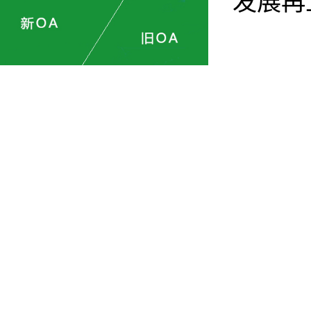
发展再
多斯东街12号银联大厦10层