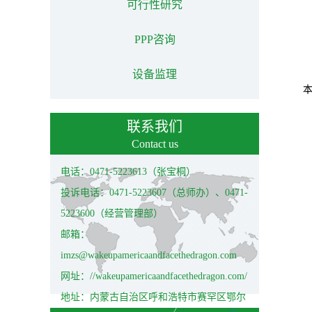
可行性研究
PPP咨询
设备监理
联系我们
Contact us
电话：0471-5223613（张宝桐）
投诉电话：0471-5223607（总师办）、0471-
5223600（经营管理部）
邮箱：
imzs@wakeupamericaandfacethedragon.com
网址：//wakeupamericaandfacethedragon.com/
地址：内蒙古自治区呼和浩特市赛罕区鄂尔