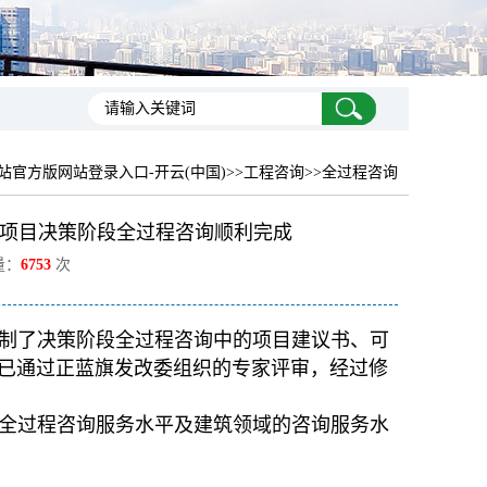
站官方版网站登录入口-开云(中国)
>>工程咨询>>全过程咨询
项目决策阶段全过程咨询顺利完成
量：
6753
次
制了决策阶段全过程咨询中的项目建议书、可
已通过正蓝旗发改委组织的专家评审，经过修
全过程咨询服务水平及建筑领域的咨询服务水