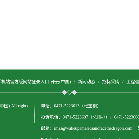
手机站官方版网站登录入口-开云(中国)
/
新闻动态
/
招标采购
/
工程
 All rights
电话：0471-5223613（张宝桐）
投诉电话：0471-5223607（总师办）、0471-522
邮箱：imzs@wakeupamericaandfacethedragon.com