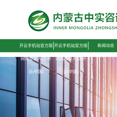
开云手机站官方版网站登录入口-开云(中国)
开云手机站官方版
开云手机站官方版
新闻动态
网站登录入口-开
网站登录入口-开
云(中国)
云(中国)