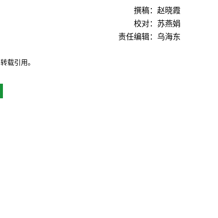
撰稿：赵晓霞
校对：苏燕娟
责任编辑：乌海东
自转载引用。