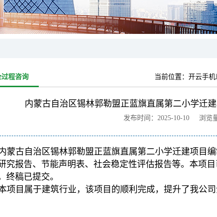
全过程咨询
当前位置：
开云手机
内蒙古自治区锡林郭勒盟正蓝旗直属第二小学迁建
发布时间：2025-10-10 浏览
内蒙古自治区锡林郭勒盟正蓝旗直属第二小学迁建项目编
研究报告、节能声明表、社会稳定性评估报告等。本项目
，终稿已提交。
本项目属于建筑行业，该项目的顺利完成，提升了我公司