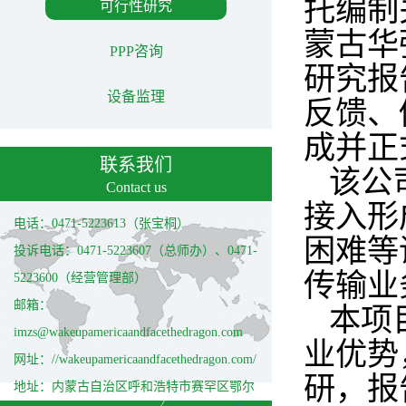
托编制
可行性研究
蒙古华
PPP咨询
研究报
设备监理
反馈、
成并正
联系我们
该公
Contact us
接入形
电话：0471-5223613（张宝桐）
困难等
投诉电话：0471-5223607（总师办）、0471-
传输业
5223600（经营管理部）
邮箱：
本项
imzs@wakeupamericaandfacethedragon.com
业优势
网址：//wakeupamericaandfacethedragon.com/
研，报
地址：内蒙古自治区呼和浩特市赛罕区鄂尔