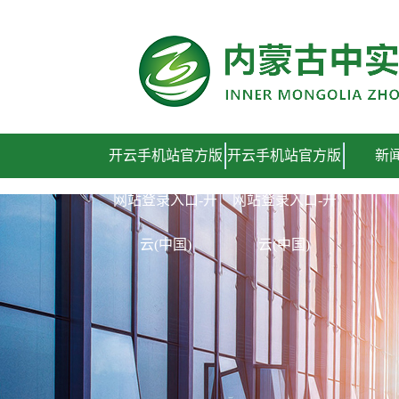
开云手机站官方版网站登录入口-开云(中国)
开云手机站官方版
开云手机站官方版
新
网站登录入口-开
网站登录入口-开
云(中国)
云(中国)