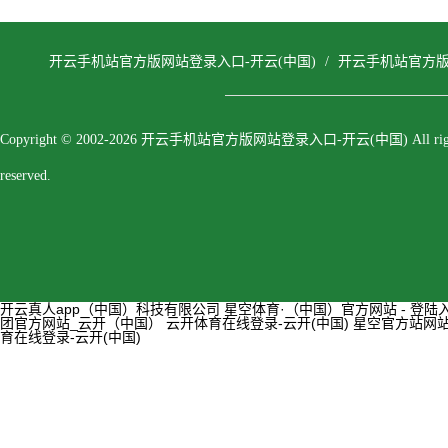
开云手机站官方版网站登录入口-开云(中国)
/
开云手机站官方版
Copyright © 2002-2026 开云手机站官方版网站登录入口-开云(中国) All rig
reserved.
开云真人app（中国）科技有限公司
星空体育·（中国）官方网站 - 登陆
团官方网站_云开（中国）
云开体育在线登录-云开(中国)
星空官方站网站
育在线登录-云开(中国)