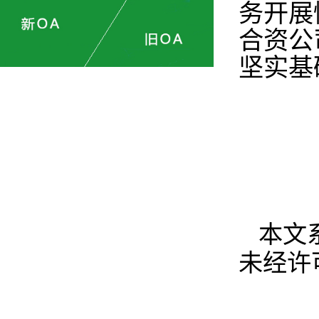
务开展
多斯东街12号银联大厦10层
合资公
坚实基
本文
未经许