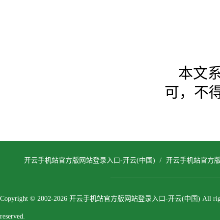
本文
可，不
开云手机站官方版网站登录入口-开云(中国)
/
开云手机站官方版
Copyright © 2002-2026 开云手机站官方版网站登录入口-开云(中国) All rig
reserved.