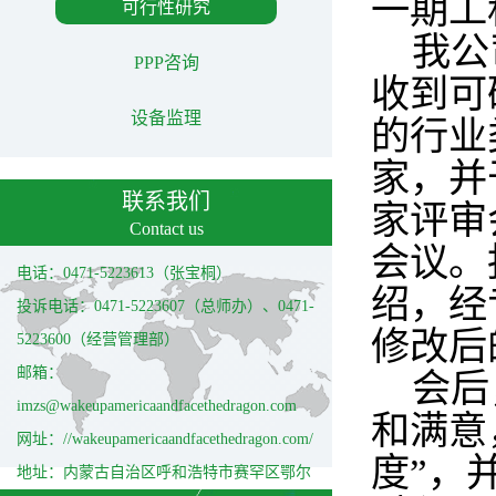
一期工
可行性研究
我公
PPP咨询
收到可
设备监理
的行业
家，并
联系我们
家评审
Contact us
会议。
电话：0471-5223613（张宝桐）
绍，经
投诉电话：0471-5223607（总师办）、0471-
修改后
5223600（经营管理部）
邮箱：
会后
imzs@wakeupamericaandfacethedragon.com
和满意
网址：//wakeupamericaandfacethedragon.com/
度”，
地址：内蒙古自治区呼和浩特市赛罕区鄂尔