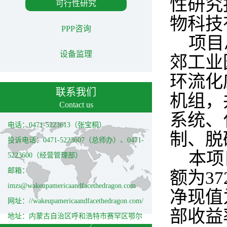
性研究
可行性研究
物科技
PPP咨询
项目
设备监理
郊工业
环流化
联系我们
机组，
Contact us
系统、
电话：0471-5223613（张宝桐）
制、脱
投诉电话：0471-5223607（总师办）、0471-
本项
5223600（经营管理部）
邮箱：
额为37
imzs@wakeupamericaandfacethedragon.com
净现值为
网址：//wakeupamericaandfacethedragon.com/
部收益率
地址：内蒙古自治区呼和浩特市赛罕区鄂尔