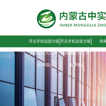
开云手机站官方版网站登录入口-开云(中国)
开云手机站官方版
开云手机站官方版
新
网站登录入口-开
网站登录入口-开
云(中国)
云(中国)