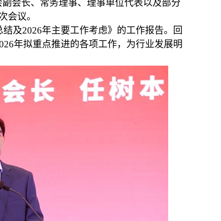
会副会长、常务理事、理事单位代表以及部分
本次会议。
总结及2026年主要工作考虑》的工作报告。回
2026年拟重点推进的各项工作，为行业发展明