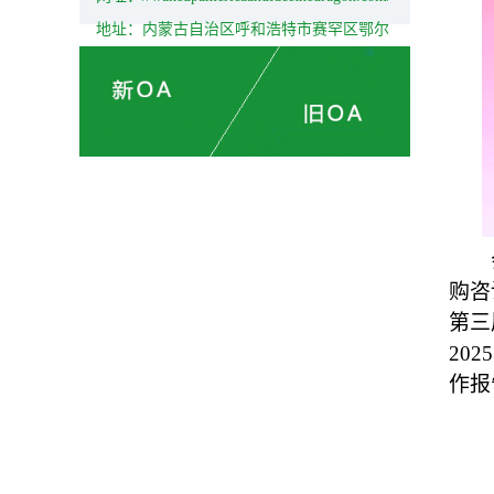
地址：内蒙古自治区呼和浩特市赛罕区鄂尔
多斯东街12号银联大厦10层
购咨
第三
20
作报