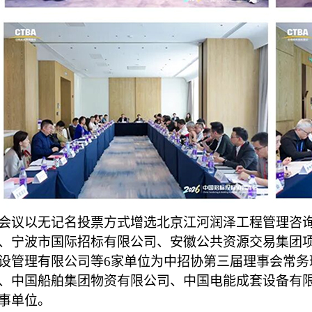
会议以无记名投票方式增选北京江河润泽工程管理咨
、宁波市国际招标有限公司、安徽公共资源交易集团
设管理有限公司等6家单位为中招协第三届理事会常务
、中国船舶集团物资有限公司、中国电能成套设备有限
事单位。