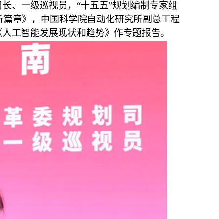
长、一级巡视员，“十五五”规划编制专家组
”新篇章》，中国科学院自动化研究所副总工程
《人工智能发展现状和趋势》作专题报告。