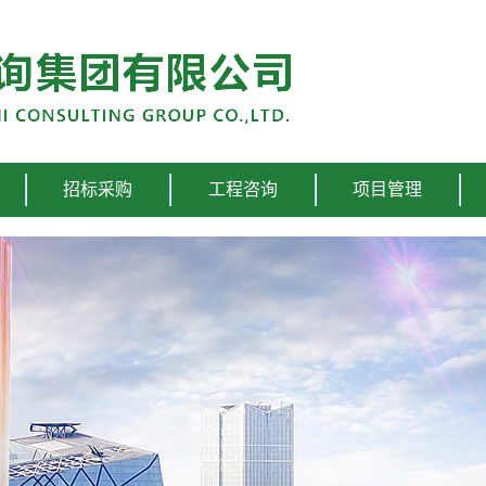
招标采购
工程咨询
项目管理