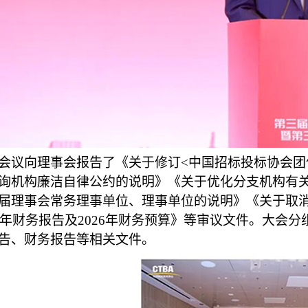
会议向理事会报告了《关于修订<中国招标投标协会团
询机构廉洁自律公约的说明》《关于优化分支机构有
届理事会常务理事单位、理事单位的说明》《关于取
25年财务报告及2026年财务预算》等审议文件。大
告、财务报告等相关文件。